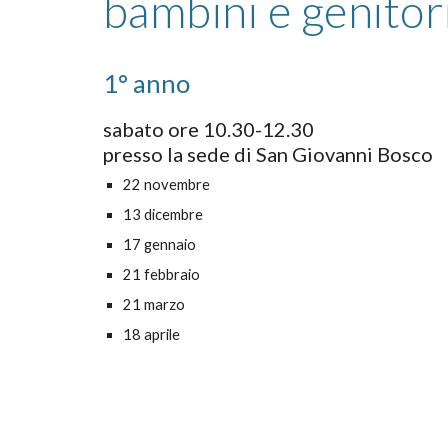
bambini e genitor
1° anno
sabato
ore
10
.30-12.30
presso la sede di San Giovanni Bosco
22
novembre
13
dicembre
17
gennaio
2
1
febbraio
21
marzo
1
8
aprile