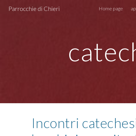
Parrocchie di Chieri
Home page
ap
Sk
catec
Incontri cateches