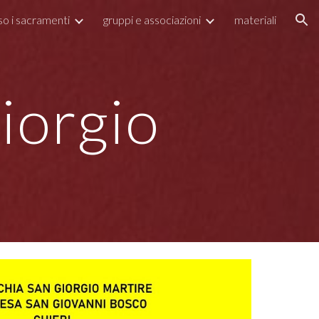
so i sacramenti
gruppi e associazioni
materiali
ion
i
orgi
o