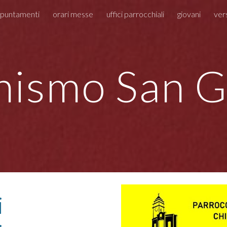
puntamenti
orari messe
uffici parrocchiali
giovani
ver
ip to main content
Skip to navigat
hismo San G
i